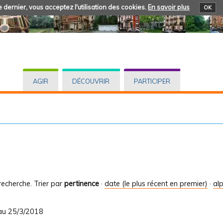
 dernier, vous acceptez l'utilisation des cookies.
En savoir plus
OK
AGIR
DÉCOUVRIR
PARTICIPER
recherche.
Trier par
pertinence
·
date (le plus récent en premier)
·
al
 au 25/3/2018