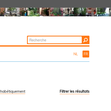
Chercher par
Recherche
avancée…
NL
FR
phabétiquement
Filtrer les résultats