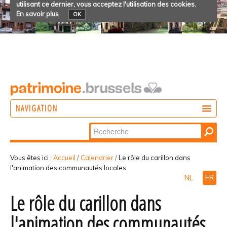
utilisant ce dernier, vous acceptez l'utilisation des cookies.
En savoir plus
OK
NAVIGATION
Chercher par
AGIR
Recherche
DÉCOUVRIR
avancée…
Vous êtes ici :
Accueil
/
Calendrier
/
Le rôle du carillon dans
l'animation des communautés locales
PARTICIPER
NL
FR
Le rôle du carillon dans
l'animation des communautés