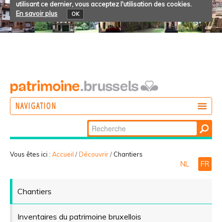
utilisant ce dernier, vous acceptez l'utilisation des cookies.
En savoir plus
OK
NAVIGATION
Chercher par
AGIR
Recherche
DÉCOUVRIR
avancée…
Vous êtes ici :
Accueil
/
Découvrir
/
Chantiers
NL
FR
PARTICIPER
Chantiers
Inventaires du patrimoine bruxellois