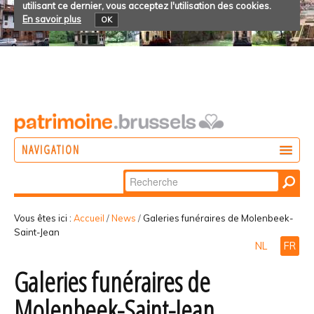
utilisant ce dernier, vous acceptez l'utilisation des cookies.
En savoir plus
OK
NAVIGATION
Chercher par
AGIR
Recherche
DÉCOUVRIR
avancée…
Vous êtes ici :
Accueil
/
News
/
Galeries funéraires de Molenbeek-
Saint-Jean
PARTICIPER
NL
FR
Galeries funéraires de
Molenbeek-Saint-Jean