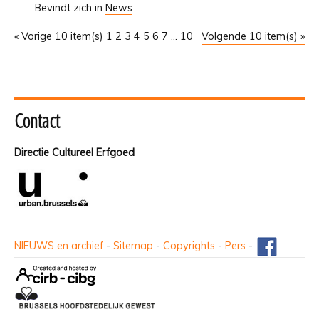
Bevindt zich in
News
« Vorige 10 item(s)
1
2
3
4
5
6
7
...
10
Volgende 10 item(s) »
Contact
Directie Cultureel Erfgoed
NIEUWS en archief
-
Sitemap
-
Copyrights
-
Pers
-