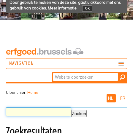
Door gebruik te maken van deze site, gaat u akkoord met ons
gebruik van cookies.
Meer informatie
OK
NAVIGATION
Zoek
DOEN
Geavanceerd
ONTDEKKEN
zoeken...
U bent hier:
Home
NL
FR
BELEVEN
Zoekresultaten