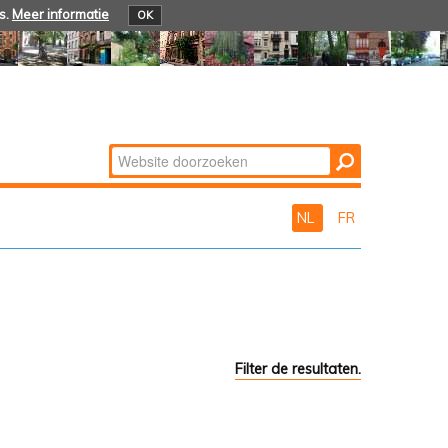
s.
Meer informatie
OK
Zoek
Geavanceerd
zoeken...
NL
FR
Filter de resultaten.