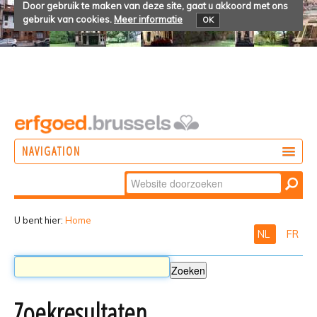
Door gebruik te maken van deze site, gaat u akkoord met ons
gebruik van cookies.
Meer informatie
OK
NAVIGATION
Zoek
DOEN
Geavanceerd
ONTDEKKEN
zoeken...
U bent hier:
Home
NL
FR
BELEVEN
Zoekresultaten