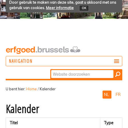
Door gebruik te maken van deze site, gaat u akkoord met ons
gebruik van cookies.
Meer informatie
OK
NAVIGATION
Zoek
DOEN
Geavanceerd
ONTDEKKEN
zoeken...
U bent hier:
Home
/
Kalender
NL
FR
BELEVEN
Kalender
Titel
Type