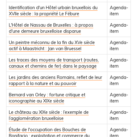
Identification d'un Hôtel urbain bruxellois du
Agenda-
XVIIe siècle : la propriété Le Fébure
item
L'Hôtel de Nassau de Bruxelles : à propos
Agenda-
d'une demeure bruxelloise disparue
item
Un peintre méconnu de la fin du XVe siècle
Agenda-
actif à Maastricht : Jan van Bruessel
item
Les traces des moyens de transport (routes,
Agenda-
canaux et chemins de fer) dans le paysage
item
Les jardins des anciens Romains, reflet de leur
Agenda-
rapport à la nature et au pouvoir
item
Bernard van Orley : fortune critique et
Agenda-
iconographie au XIXe siècle
item
Le château au XIXe siècle : l’exemple de
Agenda-
l’agglomération bruxelloise
item
Étude de l'occupation des Bouches de
Agenda-
Bonifacio : exploitation et commerce du
item