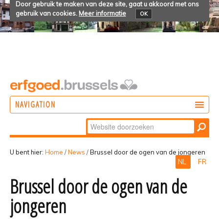
Door gebruik te maken van deze site, gaat u akkoord met ons
gebruik van cookies.
Meer informatie
OK
NAVIGATION
Zoek
DOEN
Geavanceerd
ONTDEKKEN
zoeken...
U bent hier:
Home
/
News
/
Brussel door de ogen van de jongeren
NL
FR
BELEVEN
Brussel door de ogen van de
jongeren