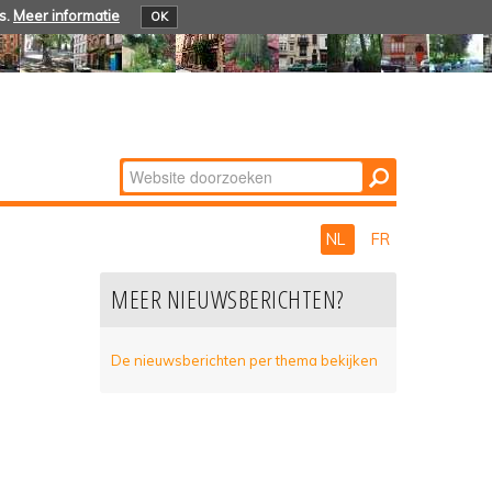
s.
Meer informatie
OK
Zoek
Geavanceerd
zoeken...
NL
FR
MEER NIEUWSBERICHTEN?
De nieuwsberichten per thema bekijken