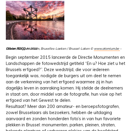
Olivier ROCQ
– Sabam, Belgium 2016
Atomium, Bruxelles-Laeken / Brussel-Laken ©
www.atomium.be
Begin september 2015 lanceerde de Directie Monumenten en
Landschappen de fotowedstrijd getiteld “En u? Hoe ziet u het
Brussels erfgoed?”. Deze wedstrijd, die voor iedereen
toegankelijk was, nodigde de burgers uit om deel te nemen
aan de verkenning van het erfgoed waarmee zij in hun
dagelijks leven in aanraking komen. Hij stelde de deelnemers
in staat om, door middel van de fotografie, hun visie op het
erfgoed van het Gewest te delen.
Resultaat? Meer dan 200 amateur- en beroepsfotografen,
zowel Brusselaars als bezoekers, hebben de uitdaging
aanvaard en zonden honderden foto’s in van hun favoriete
plekken in Brussel: monumenten, parken, pleinen, straten,
bekende plaatsen of verborgen plekjes van de hoofdstad…