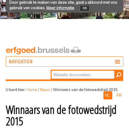
Door gebruik te maken van deze site, gaat u akkoord met ons
gebruik van cookies.
Meer informatie
OK
NAVIGATION
Zoek
DOEN
Geavanceerd
ONTDEKKEN
zoeken...
U bent hier:
Home
/
News
/
Winnaars van de fotowedstrijd 2015
NL
FR
BELEVEN
Winnaars van de fotowedstrijd
2015