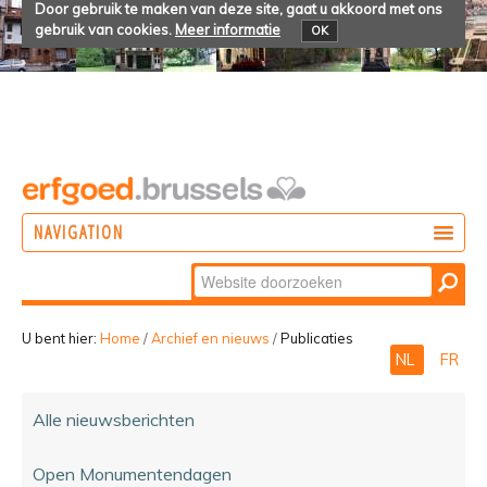
Door gebruik te maken van deze site, gaat u akkoord met ons
gebruik van cookies.
Meer informatie
OK
NAVIGATION
Zoek
DOEN
Geavanceerd
ONTDEKKEN
zoeken...
U bent hier:
Home
/
Archief en nieuws
/
Publicaties
NL
FR
BELEVEN
Alle nieuwsberichten
Open Monumentendagen