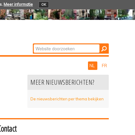
s.
Meer informatie
OK
Zoek
Geavanceerd
zoeken...
NL
FR
MEER NIEUWSBERICHTEN?
De nieuwsberichten per thema bekijken
Contact