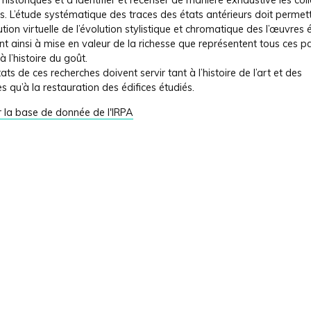
s historiques et à identifier et recenser de manière exhaustive les col
es.
L’étude systématique des traces des états antérieurs doit permett
ution virtuelle de l’évolution stylistique et chromatique des l’œuvres 
nt ainsi à mise en valeur de la richesse que représentent tous ces p
à l’histoire du goût.
tats de ces recherches doivent servir tant à l’histoire de l’art et des
s qu’à la restauration des édifices étudiés.
r la base de donnée de l'IRPA