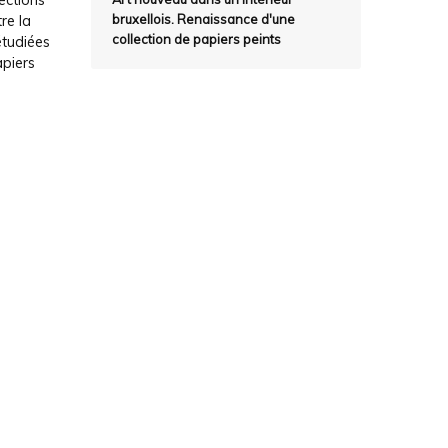
lections
bruxellois. Renaissance d'une
re la
collection de papiers peints
étudiées
apiers