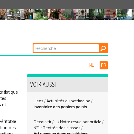
Chercher par
Recherche
avancée…
NL
FR
VOIR AUSSI
artistique
ites
Liens
/
Actualités du patrimoine
/
s et
Inventaire des papiers peints
éritable
Découvrir
/
...
/
Notre revue par article
/
tion des
N°1 : Rentrée des classes
/
Art nouveau dans un intérieur