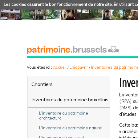
Les cookies assurent le bon fonctionnement de notre site. En utilisant ce
Vous êtes ici :
Accueil
/
Découvrir
/
Inventaires du patrimoine
Inve
Chantiers
L'inventa
Inventaires du patrimoine bruxellois
(IRPA) s
(DMS) de 
L'inventaire du patrimoine
d’études 
architectural
Cette ba
L'inventaire du patrimoine naturel
« archéol
L'inventaire du sous-sol