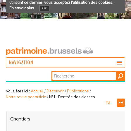
utilisant ce dernier, vous acceptez l'utilisation des cookies.
En savoir plus
OK
NAVIGATION
Chercher par
AGIR
Recherche
DÉCOUVRIR
avancée…
Vous êtes ici :
Accueil
/
Découvrir
/
Publications
/
Notre revue par article
/
N°1 : Rentrée des classes
PARTICIPER
NL
FR
Chantiers