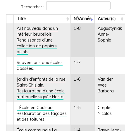
Rechercher :
Titre
N°/Année
Auteur(s)
Art nouveau dans un
1-8
Augustyniak
intérieur bruxellois.
Anne-
Renaissance d'une
Sophie
collection de papiers
peints
Subventions aux écoles
1-7
classées.
Jardin d'enfants de la rue
1-6
Van der
Saint-Ghislain.
Wee
Restauration d'une école
Barbara
maternelle signée Horta
L’École en Couleurs.
1-5
Creplet
Restauration des façades
Nicolas
et des toitures
École communale La
1-4
Basyn Jean-