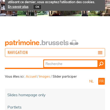
utilisant ce dernier, vous acceptez l'utilisation des cookies.
En savoir plus
OK
NAVIGATION
Chercher par
AGIR
Recherche
DÉCOUVRIR
avancée…
Vous êtes ici :
Accueil
/
Images
/
Slider participer
NL
FR
PARTICIPER
Slides homepage only
Portlets