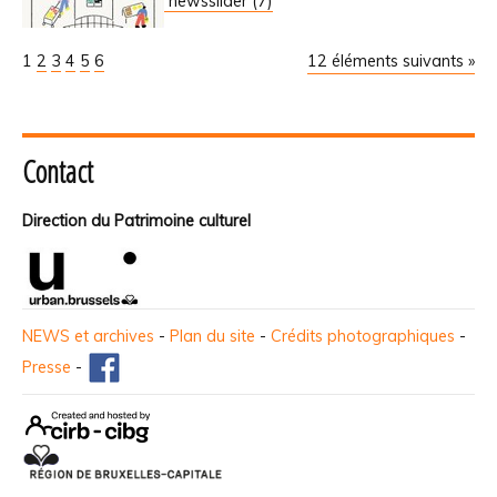
newsslider (7)
1
2
3
4
5
6
12 éléments suivants »
Contact
Direction du Patrimoine culturel
NEWS et archives
-
Plan du site
-
Crédits photographiques
-
Presse
-