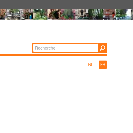
Chercher par
Recherche
avancée…
NL
FR