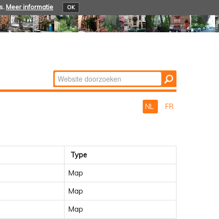
s.
Meer informatie
OK
Zoek
Geavanceerd
zoeken...
NL
FR
Type
Map
Map
Map