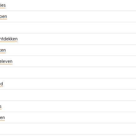
ies
doen
ontdekken
ken
beleven
ld
s
en