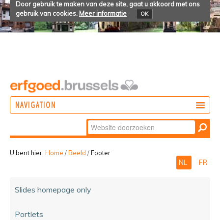
Door gebruik te maken van deze site, gaat u akkoord met ons
gebruik van cookies.
Meer informatie
OK
NAVIGATION
Zoek
DOEN
Geavanceerd
ONTDEKKEN
zoeken...
U bent hier:
Home
/
Beeld
/
Footer
NL
FR
BELEVEN
Slides homepage only
Portlets