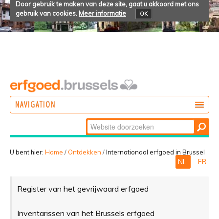
Door gebruik te maken van deze site, gaat u akkoord met ons
gebruik van cookies.
Meer informatie
OK
NAVIGATION
Zoek
DOEN
Geavanceerd
ONTDEKKEN
zoeken...
U bent hier:
Home
/
Ontdekken
/
Internationaal erfgoed in Brussel
NL
FR
BELEVEN
Register van het gevrijwaard erfgoed
Inventarissen van het Brussels erfgoed