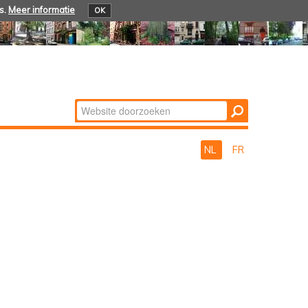
s.
Meer informatie
OK
Zoek
Geavanceerd
zoeken...
NL
FR