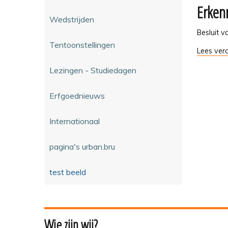
goed
Erken
restaura
-
Wedstrijden
aan
klein
Besluit 
erfgoed
Tentoonstellingen
Erkennin
Lees verd
-
van
Lezingen - Studiedagen
archeolo
vorsers
-
Erfgoednieuws
Internationaal
pagina's urban.bru
test beeld
Wie zijn wij?