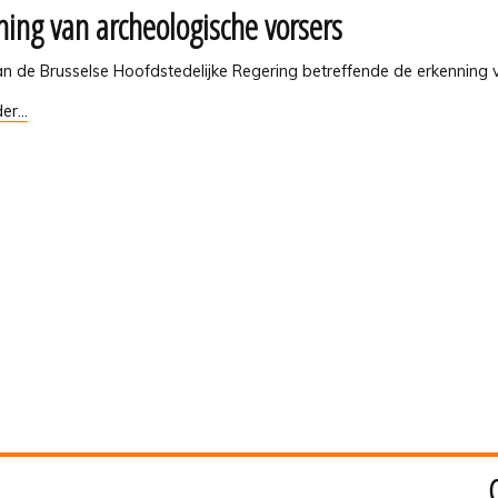
ning van archeologische vorsers
tiewerken
van de Brusselse Hoofdstedelijke Regering betreffende de erkenning
g
er...
gische