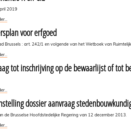
pril 2019
tie
er...
rsplan voor erfgoed
ad Brussels : art. 242/1 en volgende van het Wetboek van Ruimtel
lan
er...
ag tot inschrijving op de bewaarlijst of tot 
g
er...
stelling dossier aanvraag stedenbouwkundi
ng
van de Brusselse Hoofdstedelijke Regering van 12 december 2013.
st
lling
er...