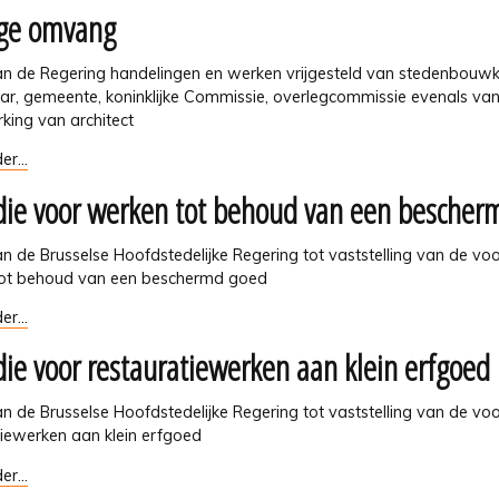
ge omvang
g
ing
ouwkundige
ng
van de Regering handelingen en werken vrijgesteld van stedenbouw
r, gemeente, koninklijke Commissie, overlegcommissie evenals va
ing van architect
er...
die voor werken tot behoud van een bescher
van de Brusselse Hoofdstedelijke Regering tot vaststelling van de 
ot behoud van een beschermd goed
er...
die voor restauratiewerken aan klein erfgoed
van de Brusselse Hoofdstedelijke Regering tot vaststelling van de 
tiewerken aan klein erfgoed
er...
md