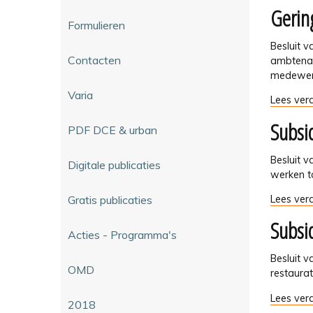
tot
Gerin
aanvraa
bescherm
Formulieren
stedenb
-
vergunni
Besluit 
-
Contacten
ambtenaa
medewerk
Varia
Geringe
Lees verd
omvang
Subsi
-
PDF DCE & urban
Besluit 
Digitale publicaties
werken t
Subsidie
Gratis publicaties
Lees verd
voor
Subsi
werken
Acties - Programma's
tot
behoud
Besluit 
OMD
van
restaura
een
Subsidie
Lees verd
bescher
2018
voor