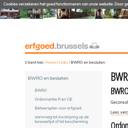
Cookies verzekeren het goed functionneren van onze website. Door geb
U bent hier:
Home
/
Links
/
BWRO en besluiten
BWRO
BWRO en besluiten
BWR
BWRO
Ordonnantie R en CIE
Geconsol
Beheersplan voor erfgoed
BWRO
Lees verd
aanvraag tot inschrijving op de
-
Ordon
bewaarlijst of tot bescherming