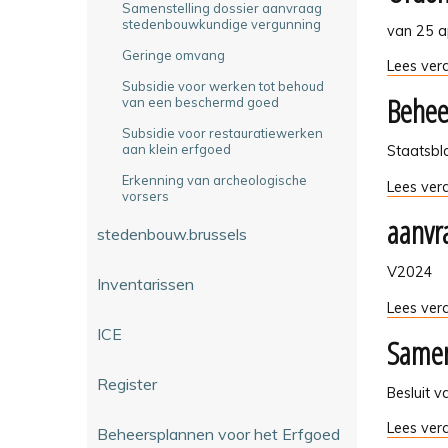
Samenstelling dossier aanvraag
stedenbouwkundige vergunning
van 25 a
Geringe omvang
Ordonnan
Lees verd
R
Subsidie voor werken tot behoud
Behee
van een beschermd goed
en
CIE
Subsidie voor restauratiewerken
-
aan klein erfgoed
Staatsbl
Erkenning van archeologische
Beheersp
Lees verd
vorsers
voor
aanvra
erfgoed
stedenbouw.brussels
-
V2024
Inventarissen
aanvraa
Lees verd
tot
ICE
Samen
inschrijvi
op
Register
de
Besluit 
bewaarlij
Samenste
Lees verd
of
Beheersplannen voor het Erfgoed
dossier