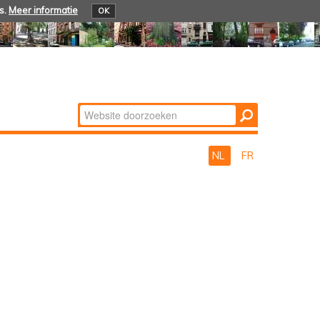
s.
Meer informatie
OK
Zoek
Geavanceerd
zoeken...
NL
FR