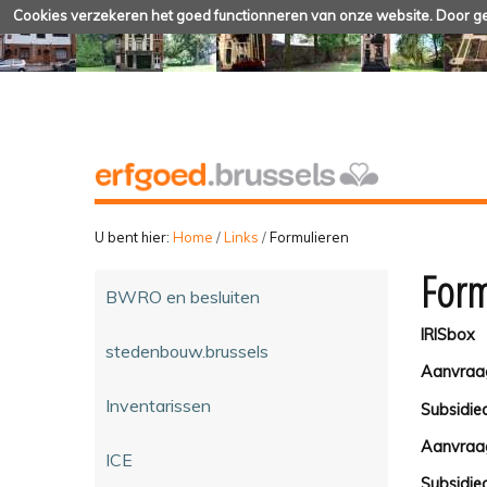
Cookies verzekeren het goed functionneren van onze website. Door geb
U bent hier:
Home
/
Links
/
Formulieren
Form
BWRO en besluiten
IRISbox
stedenbouw.brussels
Aanvraa
Inventarissen
Subsidi
Aanvraa
ICE
Subsidie