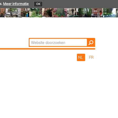
s.
Meer informatie
OK
Zoek
Geavanceerd
zoeken...
NL
FR