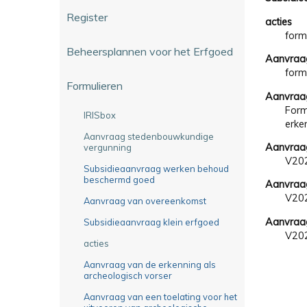
Register
acties
formu
Beheersplannen voor het Erfgoed
Aanvraag
form
Formulieren
Aanvraag
Form
IRISbox
erke
Aanvraag stedenbouwkundige
Aanvraa
vergunning
V20
Subsidieaanvraag werken behoud
beschermd goed
Aanvraa
V20
Aanvraag van overeenkomst
Aanvraag
Subsidieaanvraag klein erfgoed
V20
acties
Aanvraag van de erkenning als
archeologisch vorser
Aanvraag van een toelating voor het