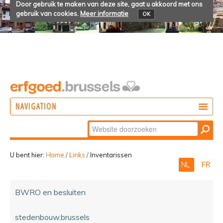
Door gebruik te maken van deze site, gaat u akkoord met ons
gebruik van cookies.
Meer informatie
OK
NAVIGATION
Zoek
DOEN
Geavanceerd
ONTDEKKEN
zoeken...
U bent hier:
Home
/
Links
/
Inventarissen
NL
FR
BELEVEN
BWRO en besluiten
stedenbouw.brussels