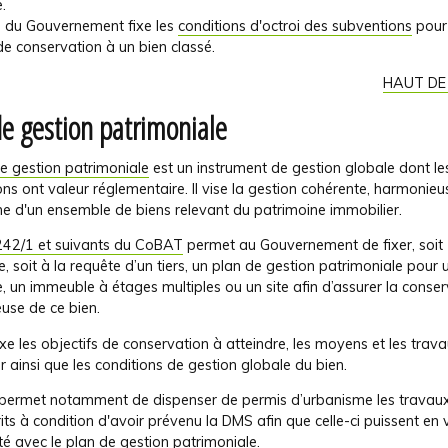
.
é du Gouvernement fixe les
conditions d'octroi des subventions
pour
e conservation à un bien classé.
HAUT DE
de gestion patrimoniale
e gestion patrimoniale
est un instrument de gestion globale dont le
ons ont valeur réglementaire. Il vise la gestion cohérente, harmonieu
 d'un ensemble de biens relevant du patrimoine immobilier.
 242/1 et suivants du CoBAT
permet au Gouvernement de fixer, soit
ive, soit à la requête d’un tiers, un plan de gestion patrimoniale pour 
 un immeuble à étages multiples ou un site afin d’assurer la conser
use de ce bien.
ixe les objectifs de conservation à atteindre, les moyens et les trav
r ainsi que les conditions de gestion globale du bien.
l permet notamment de dispenser de permis d’urbanisme les travaux
its à condition d'avoir prévenu la DMS afin que celle-ci puissent en vé
é avec le plan de gestion patrimoniale.