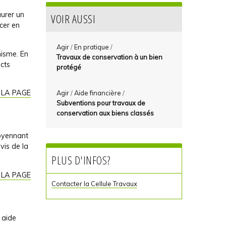
aurer un
VOIR AUSSI
acer en
Agir
/
En pratique
/
nisme. En
Travaux de conservation à un bien
ects
protégé
 LA PAGE
Agir
/
Aide financière
/
Subventions pour travaux de
conservation aux biens classés
moyennant
vis de la
PLUS D'INFOS?
 LA PAGE
Contacter la Cellule Travaux
 aide