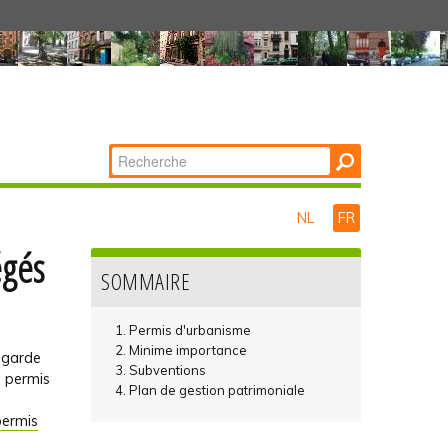
Chercher par
Recherche
avancée…
NL
FR
égés
SOMMAIRE
Permis d'urbanisme
Minime importance
vegarde
Subventions
à permis
Plan de gestion patrimoniale
permis