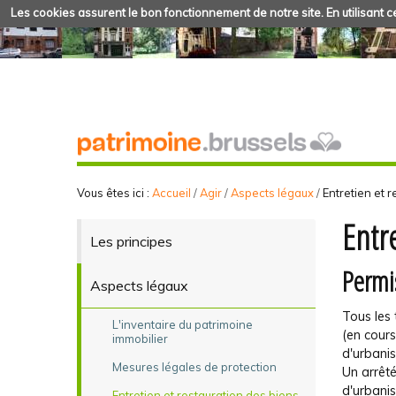
Les cookies assurent le bon fonctionnement de notre site. En utilisant ce
Vous êtes ici :
Accueil
/
Agir
/
Aspects légaux
/
Entretien et 
Entr
Les principes
Permi
Aspects légaux
Tous les 
L'inventaire du patrimoine
(en cour
immobilier
d'urbani
Mesures légales de protection
Un arrêt
d'urbani
Entretien et restauration des biens