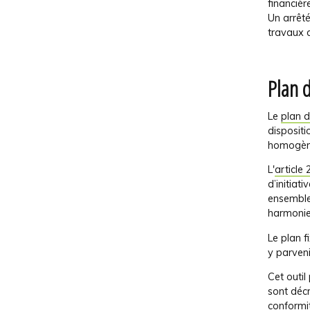
financière
Un arrêt
travaux d
Plan 
Le
plan d
dispositi
homogène
L'
article
d’initiat
ensemble,
harmonie
Le plan f
y parveni
Cet outi
sont décr
conformit