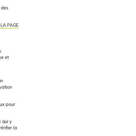
 des
 LA PAGE
s
se et
un
vation
aux pour
 qui y
rifier la