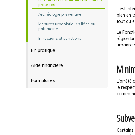
protégés
Il est in
Archéologie préventive
bien en t
tout ou e
Mesures urbanistiques liées au
patrimoine
Le Fonct
région br
Infractions et sanctions
urbanisti
En pratique
Aide financière
Minim
Formulaires
L'arrêté d
le respec
commune
Subve
Certains 