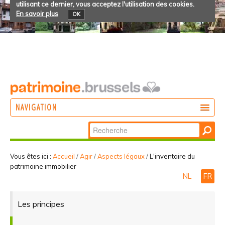
utilisant ce dernier, vous acceptez l'utilisation des cookies.
En savoir plus
OK
NAVIGATION
Chercher par
AGIR
Recherche
DÉCOUVRIR
avancée…
Vous êtes ici :
Accueil
/
Agir
/
Aspects légaux
/
L'inventaire du
patrimoine immobilier
PARTICIPER
NL
FR
Les principes