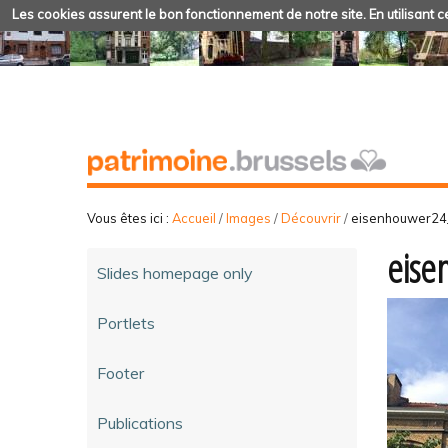
Les cookies assurent le bon fonctionnement de notre site. En utilisant ce
Vous êtes ici :
Accueil
/
Images
/
Découvrir
/
eisenhouwer24
eise
Slides homepage only
Portlets
Footer
Publications