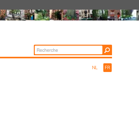
Chercher par
Recherche
avancée…
NL
FR