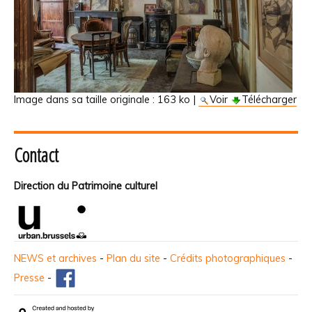
Image dans sa taille originale :
163 ko
|
Voir
Télécharger
Contact
Direction du Patrimoine culturel
NEWS et archives
-
Plan du site
-
Crédits photographiques
-
Presse
-