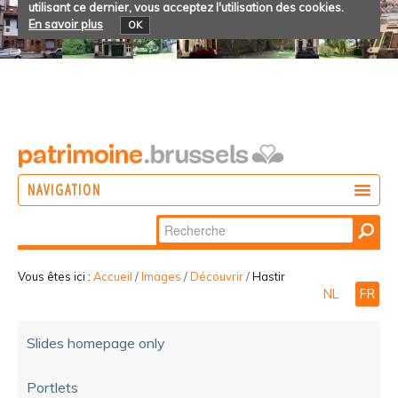
utilisant ce dernier, vous acceptez l'utilisation des cookies.
En savoir plus
OK
NAVIGATION
Chercher par
AGIR
Recherche
DÉCOUVRIR
avancée…
Vous êtes ici :
Accueil
/
Images
/
Découvrir
/
Hastir
NL
FR
PARTICIPER
Slides homepage only
Portlets