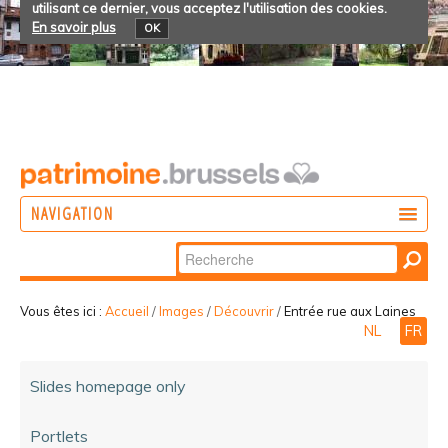
utilisant ce dernier, vous acceptez l'utilisation des cookies.
En savoir plus
OK
NAVIGATION
Chercher par
AGIR
Recherche
DÉCOUVRIR
avancée…
Vous êtes ici :
Accueil
/
Images
/
Découvrir
/
Entrée rue aux Laines
NL
FR
PARTICIPER
Slides homepage only
Portlets