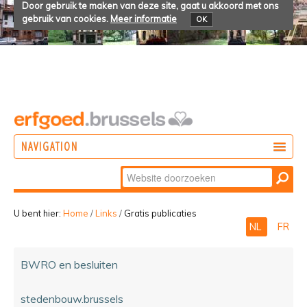
Door gebruik te maken van deze site, gaat u akkoord met ons
gebruik van cookies.
Meer informatie
OK
NAVIGATION
Zoek
DOEN
Geavanceerd
ONTDEKKEN
zoeken...
U bent hier:
Home
/
Links
/
Gratis publicaties
NL
FR
BELEVEN
BWRO en besluiten
stedenbouw.brussels