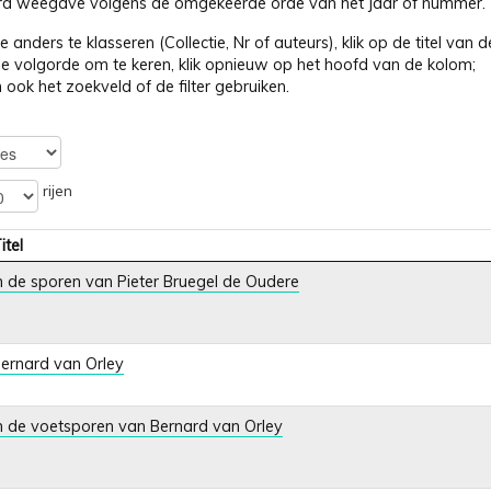
d weegave volgens de omgekeerde orde van het jaar of nummer.
 anders te klasseren (Collectie, Nr of auteurs), klik op de titel van
 volgorde om te keren, klik opnieuw op het hoofd van de kolom;
 ook het zoekveld of de filter gebruiken.
rijen
itel
n de sporen van Pieter Bruegel de Oudere
ernard van Orley
n de voetsporen van Bernard van Orley