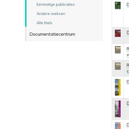
D
Eenmalige publicaties
Andere reeksen
Alle titels
D
Documentatiecentrum
R
v
R
c
D
D
D