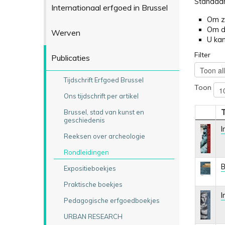
Standaar
Internationaal erfgoed in Brussel
Om ze
Om de
Werven
U kan
Filter
Publicaties
Tijdschrift Erfgoed Brussel
Toon
Ons tijdschrift per artikel
T
Brussel, stad van kunst en
geschiedenis
I
Reeksen over archeologie
Rondleidingen
B
Expositieboekjes
Praktische boekjes
I
Pedagogische erfgoedboekjes
URBAN RESEARCH