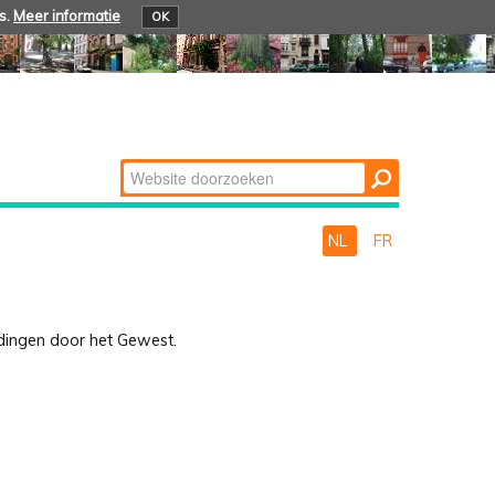
s.
Meer informatie
OK
Zoek
Geavanceerd
zoeken...
NL
FR
eidingen door het Gewest.