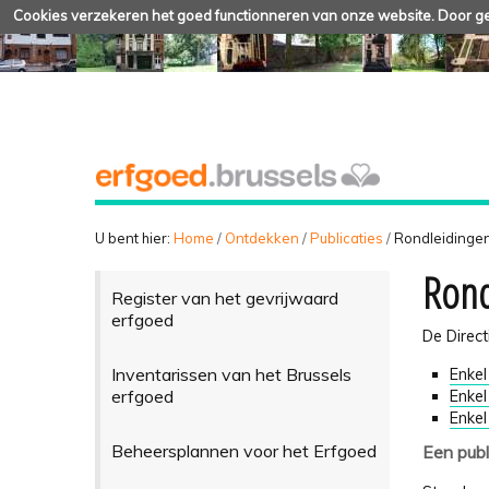
Cookies verzekeren het goed functionneren van onze website. Door geb
U bent hier:
Home
/
Ontdekken
/
Publicaties
/
Rondleidinge
Rond
Register van het gevrijwaard
erfgoed
De Direct
Inventarissen van het Brussels
Enkel 
erfgoed
Enkel
Enkel
Beheersplannen voor het Erfgoed
Een publ