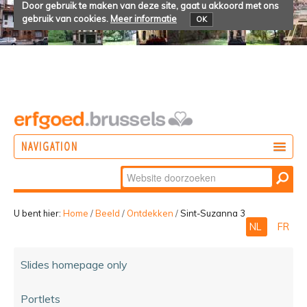
Door gebruik te maken van deze site, gaat u akkoord met ons
gebruik van cookies.
Meer informatie
OK
NAVIGATION
Zoek
DOEN
Geavanceerd
ONTDEKKEN
zoeken...
U bent hier:
Home
/
Beeld
/
Ontdekken
/
Sint-Suzanna 3
NL
FR
BELEVEN
Slides homepage only
Portlets