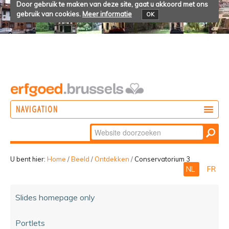
Door gebruik te maken van deze site, gaat u akkoord met ons
gebruik van cookies.
Meer informatie
OK
NAVIGATION
Zoek
DOEN
Geavanceerd
ONTDEKKEN
zoeken...
U bent hier:
Home
/
Beeld
/
Ontdekken
/
Conservatorium 3
NL
FR
BELEVEN
Slides homepage only
Portlets