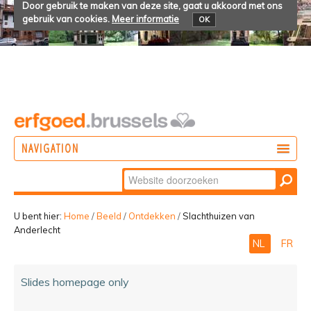
Door gebruik te maken van deze site, gaat u akkoord met ons
gebruik van cookies.
Meer informatie
OK
NAVIGATION
Zoek
DOEN
Geavanceerd
ONTDEKKEN
zoeken...
U bent hier:
Home
/
Beeld
/
Ontdekken
/
Slachthuizen van
Anderlecht
BELEVEN
NL
FR
Slides homepage only