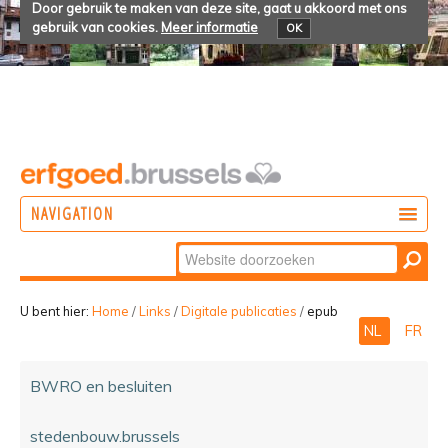
Door gebruik te maken van deze site, gaat u akkoord met ons
gebruik van cookies.
Meer informatie
OK
NAVIGATION
Zoek
DOEN
Geavanceerd
ONTDEKKEN
zoeken...
U bent hier:
Home
/
Links
/
Digitale publicaties
/
epub
NL
FR
BELEVEN
BWRO en besluiten
stedenbouw.brussels