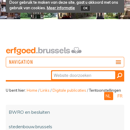
Door gebruik te maken van deze site, gaat u akkoord met ons
gebruik van cookies.
Meer informatie
OK
NAVIGATION
Zoek
DOEN
Geavanceerd
ONTDEKKEN
zoeken...
U bent hier:
Home
/
Links
/
Digitale publicaties
/
Tentoonstellingen
NL
FR
BELEVEN
BWRO en besluiten
stedenbouw.brussels