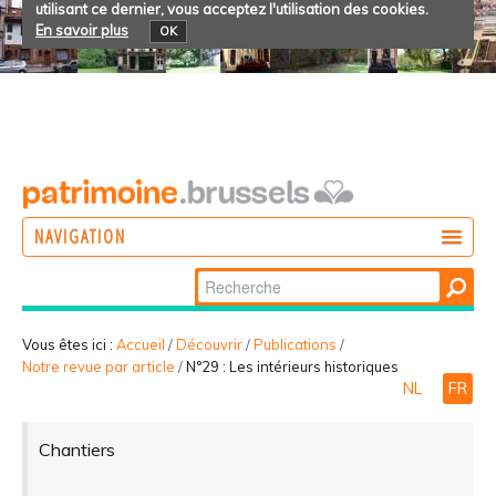
utilisant ce dernier, vous acceptez l'utilisation des cookies.
En savoir plus
OK
NAVIGATION
Chercher par
AGIR
Recherche
DÉCOUVRIR
avancée…
Vous êtes ici :
Accueil
/
Découvrir
/
Publications
/
Notre revue par article
/
N°29 : Les intérieurs historiques
PARTICIPER
NL
FR
Chantiers