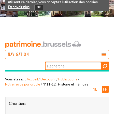
utilisant ce dernier, vous acceptez l'utilisation des cookies.
En savoir plus
OK
NAVIGATION
Chercher par
AGIR
Recherche
DÉCOUVRIR
avancée…
Vous êtes ici :
Accueil
/
Découvrir
/
Publications
/
Notre revue par article
/
N°11-12 : Histoire et mémoire
PARTICIPER
NL
FR
Chantiers