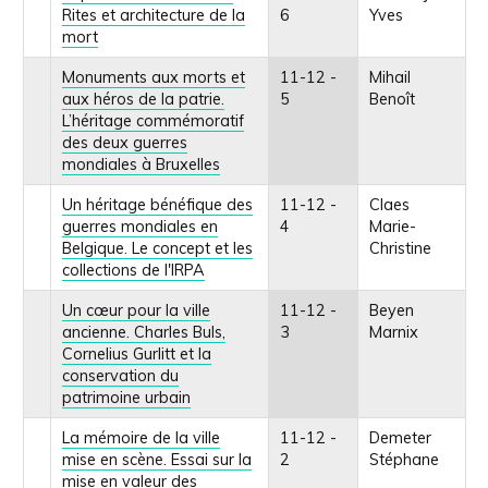
Rites et architecture de la
6
Yves
mort
Monuments aux morts et
11-12 -
Mihail
aux héros de la patrie.
5
Benoît
L’héritage commémoratif
des deux guerres
mondiales à Bruxelles
Un héritage bénéfique des
11-12 -
Claes
guerres mondiales en
4
Marie-
Belgique. Le concept et les
Christine
collections de l'IRPA
Un cœur pour la ville
11-12 -
Beyen
ancienne. Charles Buls,
3
Marnix
Cornelius Gurlitt et la
conservation du
patrimoine urbain
La mémoire de la ville
11-12 -
Demeter
mise en scène. Essai sur la
2
Stéphane
mise en valeur des