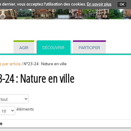
 dernier, vous acceptez l'utilisation des cookies.
En savoir plus
OK
AGIR
DÉCOUVRIR
PARTICIPER
 par article
/
N°23-24 : Nature en ville
-24 : Nature en ville
éléments
re