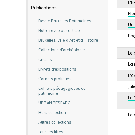
L'E
Publications
Flo
Revue Bruxelles Patrimoines
Un 
Notre revue par article
Faç
Bruxelles, Ville d'Art et d'Histoire
Collections d'archéologie
Le 
Circuits
La 
Livrets d'expositions
L'a
Carnets pratiques
Jul
Cahiers pédagogiques du
patrimoine
Le 
URBAN RESEARCH
Hors collection
Le 
Autres collections
Tous les titres