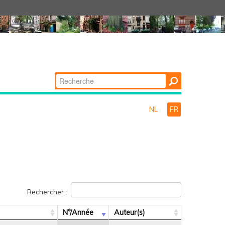
Chercher par
Recherche
avancée…
NL
FR
Rechercher :
N°/Année
Auteur(s)