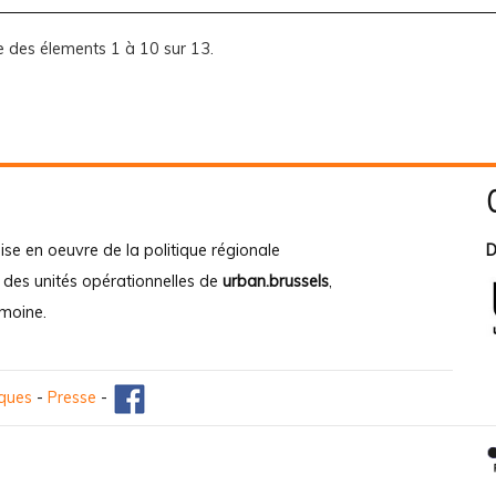
e des élements 1 à 10 sur 13.
ise en oeuvre de la politique régionale
D
e des unités opérationnelles de
urban.brussels
,
imoine
.
iques
-
Presse
-