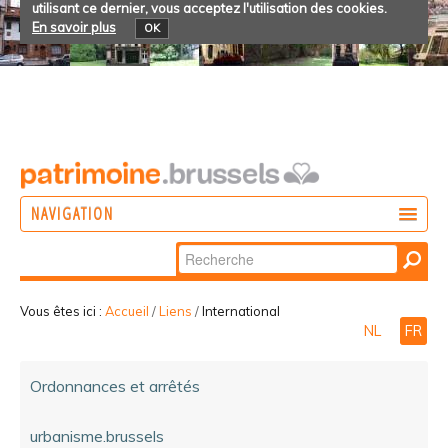
utilisant ce dernier, vous acceptez l'utilisation des cookies.
En savoir plus
OK
NAVIGATION
Chercher par
AGIR
Recherche
DÉCOUVRIR
avancée…
Vous êtes ici :
Accueil
/
Liens
/
International
NL
FR
PARTICIPER
Ordonnances et arrêtés
urbanisme.brussels