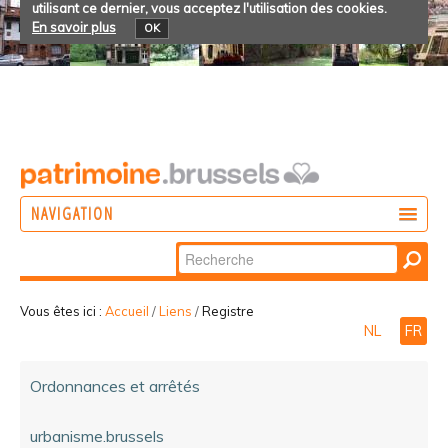
utilisant ce dernier, vous acceptez l'utilisation des cookies.
En savoir plus
OK
NAVIGATION
Chercher par
AGIR
Recherche
DÉCOUVRIR
avancée…
Vous êtes ici :
Accueil
/
Liens
/
Registre
NL
FR
PARTICIPER
Ordonnances et arrêtés
urbanisme.brussels