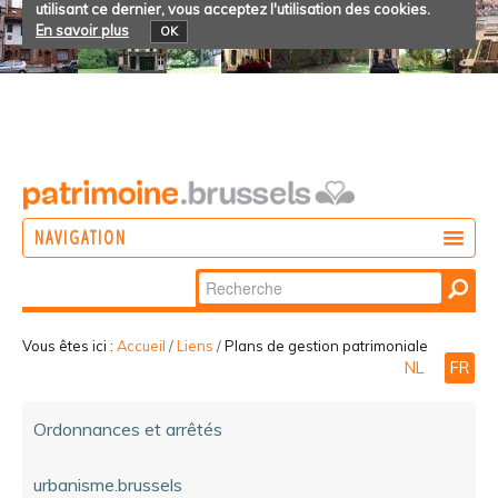
utilisant ce dernier, vous acceptez l'utilisation des cookies.
En savoir plus
OK
NAVIGATION
Chercher par
AGIR
Recherche
DÉCOUVRIR
avancée…
Vous êtes ici :
Accueil
/
Liens
/
Plans de gestion patrimoniale
NL
FR
PARTICIPER
Ordonnances et arrêtés
urbanisme.brussels