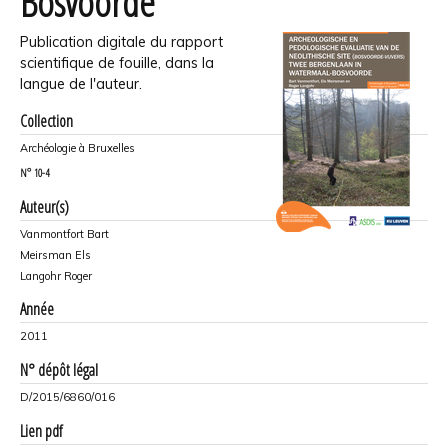
Bosvoorde
Publication digitale du rapport
scientifique de fouille, dans la
langue de l'auteur.
Collection
Archéologie à Bruxelles
N°
10-4
Auteur(s)
Vanmontfort Bart
Meirsman Els
Langohr Roger
Année
2011
N° dépôt légal
D/2015/6860/016
Lien pdf