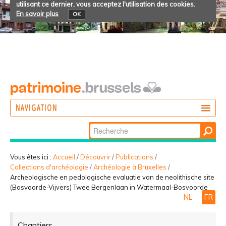
utilisant ce dernier, vous acceptez l'utilisation des cookies.
En savoir plus
OK
NAVIGATION
Chercher par
AGIR
Recherche
DÉCOUVRIR
avancée…
Vous êtes ici :
Accueil
/
Découvrir
/
Publications
/
Collections d'archéologie
/
Archéologie à Bruxelles
/
PARTICIPER
Archeologische en pedologische evaluatie van de neolithische site
(Bosvoorde-Vijvers) Twee Bergenlaan in Watermaal-Bosvoorde
NL
FR
Chantiers