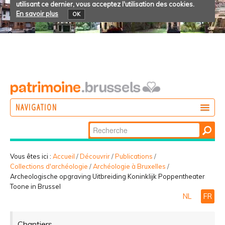
utilisant ce dernier, vous acceptez l'utilisation des cookies.
En savoir plus
OK
NAVIGATION
Chercher par
AGIR
Recherche
DÉCOUVRIR
avancée…
Vous êtes ici :
Accueil
/
Découvrir
/
Publications
/
Collections d'archéologie
/
Archéologie à Bruxelles
/
PARTICIPER
Archeologische opgraving Uitbreiding Koninklijk Poppentheater
Toone in Brussel
NL
FR
Chantiers