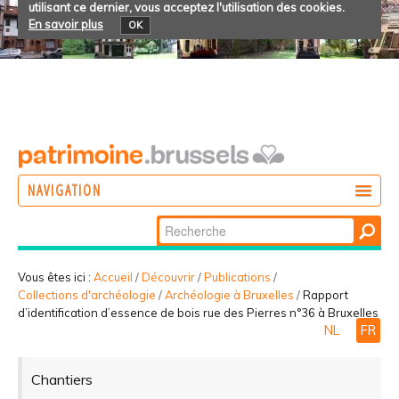
utilisant ce dernier, vous acceptez l'utilisation des cookies.
En savoir plus
OK
NAVIGATION
Chercher par
AGIR
Recherche
DÉCOUVRIR
avancée…
Vous êtes ici :
Accueil
/
Découvrir
/
Publications
/
Collections d'archéologie
/
Archéologie à Bruxelles
/
Rapport
PARTICIPER
d’identification d’essence de bois rue des Pierres n°36 à Bruxelles
NL
FR
Chantiers