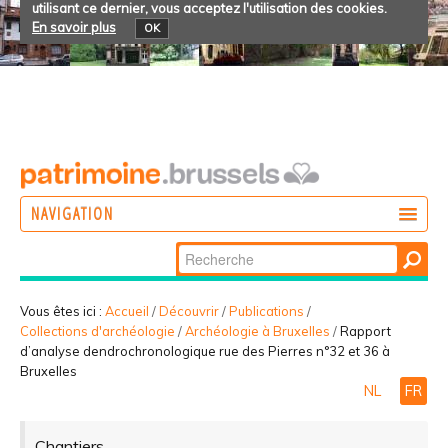
utilisant ce dernier, vous acceptez l'utilisation des cookies.
En savoir plus
OK
NAVIGATION
Chercher par
AGIR
Recherche
DÉCOUVRIR
avancée…
Vous êtes ici :
Accueil
/
Découvrir
/
Publications
/
Collections d'archéologie
/
Archéologie à Bruxelles
/
Rapport
PARTICIPER
d’analyse dendrochronologique rue des Pierres n°32 et 36 à
Bruxelles
NL
FR
Chantiers