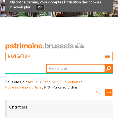
utilisant ce dernier, vous acceptez l'utilisation des cookies.
En savoir plus
OK
NAVIGATION
Chercher par
AGIR
Recherche
DÉCOUVRIR
avancée…
Vous êtes ici :
Accueil
/
Découvrir
/
Publications
/
Notre revue par article
/
N°9 : Parcs et jardins
PARTICIPER
NL
FR
Chantiers