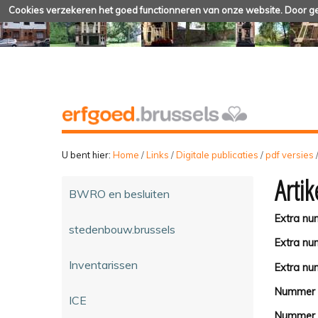
Cookies verzekeren het goed functionneren van onze website. Door geb
U bent hier:
Home
/
Links
/
Digitale publicaties
/
pdf versies
Artik
BWRO en besluiten
Extra n
stedenbouw.brussels
Extra n
Inventarissen
Extra nu
Nummer
ICE
Nummer