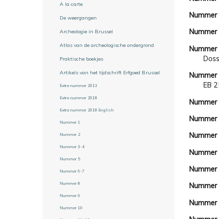
A la carte
Nummer
De weergangen
Nummer
Archeologie in Brussel
Atlas van de archeologische ondergrond
Nummer 
Doss
Praktische boekjes
Artikels van het tijdschrift Erfgoed Brussel
Nummer
EB 2
Extra nummer 2013
Extra nummer 2018
Nummer 
Extra nummer 2018 English
Nummer
Nummer 1
Nummer
Nummer 2
Nummer 3-4
Nummer
Nummer 5
Nummer
Nummer 6-7
Nummer 8
Nummer
Nummer 9
Nummer
Nummer 10