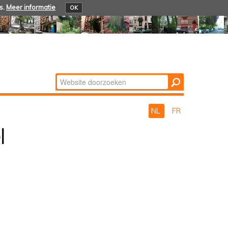
s.
Meer informatie
OK
Zoek
Geavanceerd
zoeken...
NL
FR
l