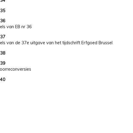
 34
 35
 36
kels van EB nr 36
 37
kels van de 37e uitgave van het tijdschrift Erfgoed Brussel
 38
 39
oorreconversies
 40