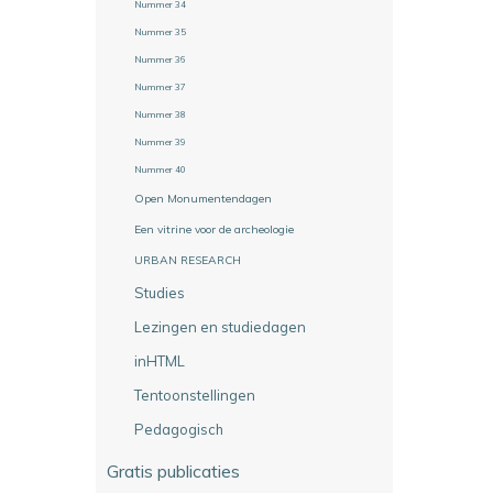
Nummer 34
Nummer 35
Nummer 36
Nummer 37
Nummer 38
Nummer 39
Nummer 40
Open Monumentendagen
Een vitrine voor de archeologie
URBAN RESEARCH
Studies
Lezingen en studiedagen
inHTML
Tentoonstellingen
Pedagogisch
Gratis publicaties