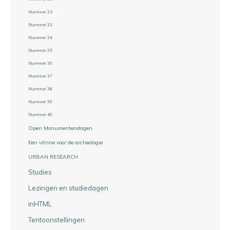
Nummer 32
Nummer 33
Nummer 34
Nummer 35
Nummer 36
Nummer 37
Nummer 38
Nummer 39
Nummer 40
Open Monumentendagen
Een vitrine voor de archeologie
URBAN RESEARCH
Studies
Lezingen en studiedagen
inHTML
Tentoonstellingen