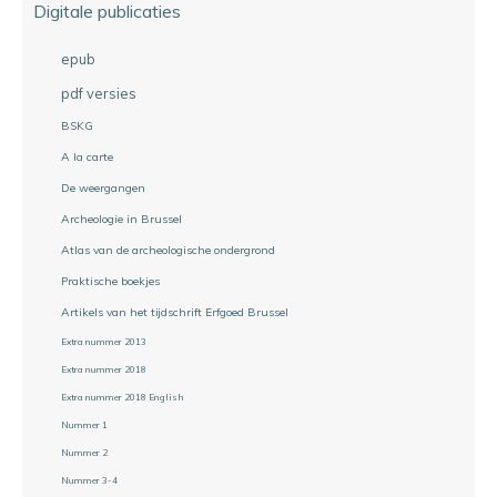
Digitale publicaties
epub
pdf versies
BSKG
A la carte
De weergangen
Archeologie in Brussel
Atlas van de archeologische ondergrond
Praktische boekjes
Artikels van het tijdschrift Erfgoed Brussel
Extra nummer 2013
Extra nummer 2018
Extra nummer 2018 English
Nummer 1
Nummer 2
Nummer 3-4