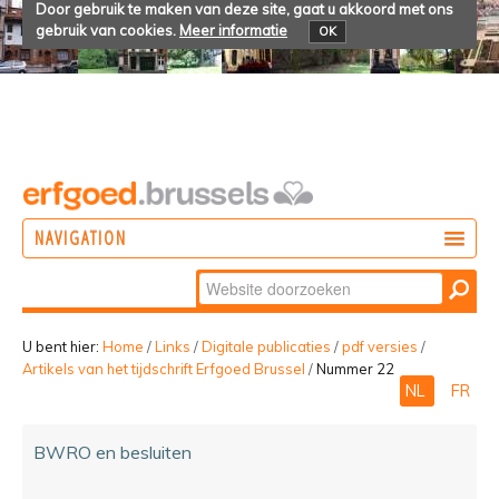
Door gebruik te maken van deze site, gaat u akkoord met ons
gebruik van cookies.
Meer informatie
OK
NAVIGATION
Zoek
DOEN
Geavanceerd
ONTDEKKEN
zoeken...
U bent hier:
Home
/
Links
/
Digitale publicaties
/
pdf versies
/
Artikels van het tijdschrift Erfgoed Brussel
/
Nummer 22
BELEVEN
NL
FR
BWRO en besluiten