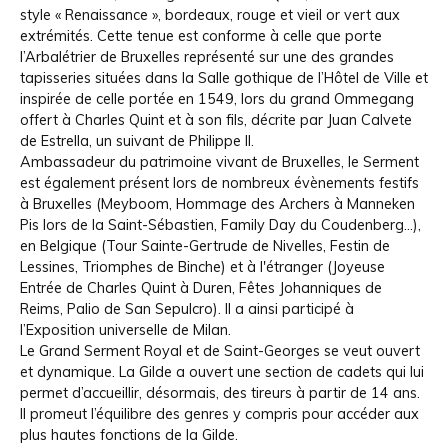
style « Renaissance », bordeaux, rouge et vieil or vert aux
extrémités. Cette tenue est conforme à celle que porte
l’Arbalétrier de Bruxelles représenté sur une des grandes
tapisseries situées dans la Salle gothique de l’Hôtel de Ville et
inspirée de celle portée en 1549, lors du grand Ommegang
offert à Charles Quint et à son fils, décrite par Juan Calvete
de Estrella, un suivant de Philippe II.
Ambassadeur du patrimoine vivant de Bruxelles, le Serment
est également présent lors de nombreux évènements festifs
à Bruxelles (Meyboom, Hommage des Archers à Manneken
Pis lors de la Saint-Sébastien, Family Day du Coudenberg…),
en Belgique (Tour Sainte-Gertrude de Nivelles, Festin de
Lessines, Triomphes de Binche) et à l'étranger (Joyeuse
Entrée de Charles Quint à Duren, Fêtes Johanniques de
Reims, Palio de San Sepulcro). Il a ainsi participé à
l’Exposition universelle de Milan.
Le Grand Serment Royal et de Saint-Georges se veut ouvert
et dynamique. La Gilde a ouvert une section de cadets qui lui
permet d’accueillir, désormais, des tireurs à partir de 14 ans.
Il promeut l’équilibre des genres y compris pour accéder aux
plus hautes fonctions de la Gilde.