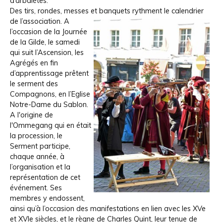
d’arbalètes.
Des tirs, rondes, messes et banquets rythment le calendrier
de l’association.
A
l’occasion de la Journée
de la Gilde, le samedi
qui suit l’Ascension, les
Agrégés en fin
d’apprentissage prêtent
le serment des
Compagnons, en l’Eglise
Notre-Dame du Sablon.
A l'origine de
l'Ommegang qui en était
la procession, le
Serment participe,
chaque année, à
l’organisation et la
représentation de cet
événement. Ses
membres y endossent,
ainsi qu’à l’occasion des manifestations en lien avec les XVe
et XVIe siècles, et le règne de Charles Quint, leur tenue de