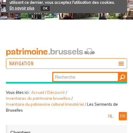
utilisant ce dernier, vous acceptez l'utilisation des cookies.
En savoir plus
OK
NAVIGATION
Chercher par
AGIR
Recherche
DÉCOUVRIR
avancée…
Vous êtes ici :
Accueil
/
Découvrir
/
Inventaires du patrimoine bruxellois
/
PARTICIPER
Inventaire du patrimoine culturel immatériel
/
Les Serments de
Bruxelles
NL
FR
Chantiers